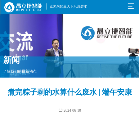

让未来的蓝天下只流碧水
新闻
了解我们的最新动态
煮完粽子剩的水算什么废水 | 端午安康

2024-06-10