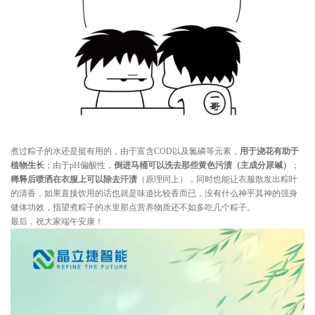
煮过粽子的水还是挺有用的，由于富含COD以及氮磷等元素，
用于浇花有助于
植物生长
；由于pH偏酸性，
倒进马桶可以洗去那些黄色污渍（主成分尿碱）
；
稀释后喷洒在衣服上可以除去汗渍
（原理同上），同时也能让衣服散发出粽叶
的清香，如果直接饮用的话也就是味道比较香而已，没有什么神乎其神的强身
健体功效，指望煮粽子的水里那点营养物质还不如多吃几个粽子。
最后，祝大家端午安康！