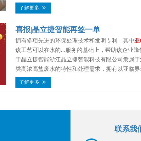
彻底解决了高浓高盐废水的处理难题，保证了废水处
了解更多


好的合作关系。我公司可根据不同客户需求，采用
理、
亚临界氧化
工艺、膜法深度处理（高倍浓缩减
喜报|晶立捷智能再签一单
的整体解决方案，提供最好的...
拥有多项先进的环保处理技术和发明专利。其中
亚
该工艺可以在水的...服务的基础上，帮助该企业
于晶立捷智能浙江晶立捷智能科技有限公司隶属于
类高浓高盐废水的特性和处理需求，拥有以亚临界
高能效蒸发技术(MVR)、吸附（及解析）技术、
了解更多


综合环保技术。利用数字环保技术平台，按照不同
合，进行量身打...党的生日来临之际，晶立捷智
企业提供废水环保资源化解决方案，助...
联系我