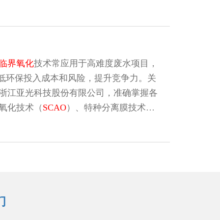
理的稳定处理，保障前...客户建立了良
全新的理念和工艺技术，提供废水预处
量/分盐）、蒸发结晶技术等，采取最合理
临界氧化
技术常应用于高难度废水项目，
降低环保投入成本和风险，提升竞争力。关
浙江亚光科技股份有限公司，准确掌握各
氧化技术（
SCAO
）、特种分离膜技术、
高效生化降解技术、废气处理技术为核心的
客户的实际需求对不同工艺进行设计组
能在江苏省再签一单
亚临界氧化
项目，为某
们