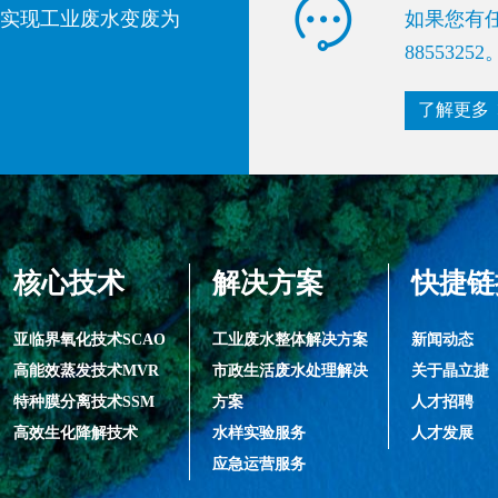

，实现工业废水变废为
如果您有任
88553
了解更多

核心技术
解决方案
快捷链
亚临界氧化技术SCAO
工业废水整体解决方案
新闻动态
高能效蒸发技术MVR
市政生活废水处理解决
关于晶立捷
特种膜分离技术SSM
方案
人才招聘
高效生化降解技术
水样实验服务
人才发展
应急运营服务