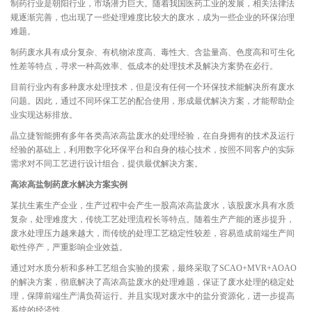
制药行业是朝阳行业，市场潜力巨大。随着我国医药工业的发展，相关法律法
规逐渐完善，也出现了一些处理难度比较大的废水，成为一些企业的环保治理
难题。
制药废水具有成分复杂、有机物浓度高、毒性大、含盐量高、色度高和可生化
性差等特点，寻求一种高效率、低成本的处理技术及解决方案势在必行。
目前行业内有多种废水处理技术，但是没有任何一个环保技术能解决所有废水
问题。因此，通过不同环保工艺的配合使用，形成最优解决方案，才能帮助企
业实现达标排放。
晶立捷智能拥有多年各类高浓高盐废水的处理经验，在自身拥有的技术及运行
经验的基础上，利用数字化环保平台和自身的核心技术，按照不同客户的实际
需求对不同工艺进行设计组合，提供最优解决方案。
高浓高盐制药废水解决方案实例
某抗生素生产企业，生产过程中会产生一股高浓高盐废水，该股废水具有水质
复杂，处理难度大，传统工艺处理流程长等特点。随着生产产能的逐步提升，
废水处理压力越来越大，而传统的处理工艺稳定性较差，容易造成前端生产间
歇性停产，严重影响企业效益。
通过对水质分析和多种工艺组合实验的摸索，最终采取了SCAO+MVR+AOAO
的解决方案，彻底解决了高浓高盐废水的处理难题，保证了废水处理的稳定处
理，保障前端生产满负荷运行。并且实现对废水中的盐分资源化，进一步提高
系统的经济性。