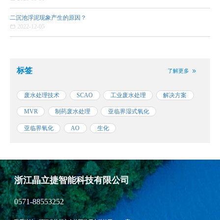
二沉池浮泥现象产生的原因？

2022-12-05
标签
了解更多


废水处理技术
SCAO
工业废水处理
解决方案
MVR
制药废水处理
亚临界湿式氧化
亚临界氧化
AO
生化
浙江晶立捷智能科技有限公司
0571-88553252