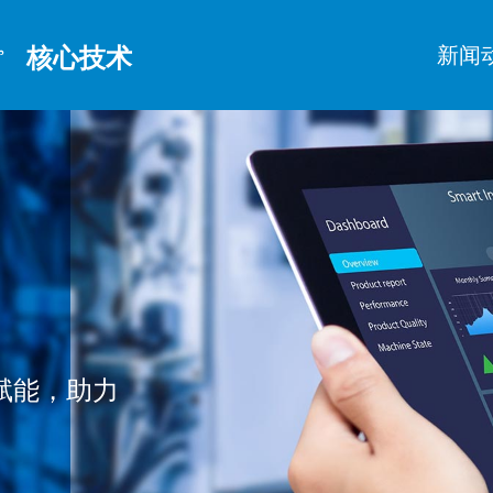

新闻
核心技术
新
赋能，助力