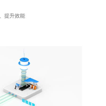
、提升效能