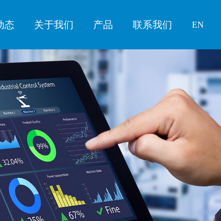
动态
关于我们
产品
联系我们
EN
闻
展会
关于晶立捷
行业洞察
人才发展
招聘职位