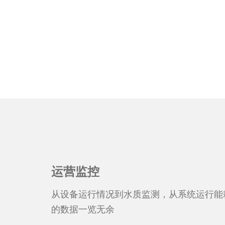
运营监控
从设备运行情况到水质监测，从系统运行能
的数据一览无余