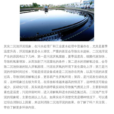
其实二沉池浮泥现象，在污水处理厂和工业废水处理中普遍存在，尤其是夏季
温度升高，浮泥现象更是令人堪忧，严重的甚至会导致出水超标。二沉池浮泥
产生的原因有以下几种。第一是污泥厌氧腐败，夏季温度高，细菌代谢加快，
导致耗氧量增加，从而加剧了污泥腐化的条件；第二进水的溶解氧过低，会导
致二沉池快速的陷入厌氧困境，污泥在厌氧的环境下发生腐化上浮；第三是污
泥的停留时间过长，可能是排泥设备或者是二沉池存在死角，以及污泥的浓度
过高，导致消耗溶解氧过多，更容易产生厌氧环境；第四，是污泥发生硝化反
应，这种现象过去较为常见，在排放标准越来越高的情况下，这种情况可能会
减少。反硝化污泥，其实就是内源呼吸反硝化导致氮气携泥上浮，主要影响因
素也是温度，污泥停留时间，进入溶解氧和进水的硝态氮过高。二沉池产生浮
泥的现象呢，主要也就以上几点。如果实在不清楚究竟是哪种情况下，可以通
过综合消除以上因素，来达到消除二沉池浮泥的效果。你了解了吗？关注我，
带你了解更多环保内容。